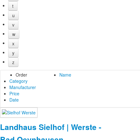
t
u
v
w
x
y
z
Order
Name
Category
Manufacturer
Price
Date
Landhaus Sielhof | Werste -
Bad Oeynhausen