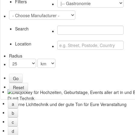
Filters
Search
Location
Radius
Dj mit Technik
a
Moderne Lichttechnik und der gute Ton für Eure Veranstaltung
b
c
d