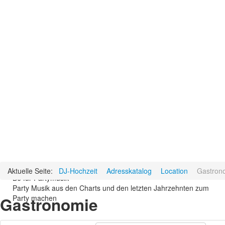
Aktuelle Seite:
DJ-Hochzeit
Adresskatalog
Location
Gastron
DJ für Partymusik
Party Musik aus den Charts und den letzten Jahrzehnten zum
Party machen
Gastronomie