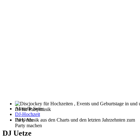
Aktuelle Seite:
DJ für Partymusik
DJ-Hochzeit
Party Musik aus den Charts und den letzten Jahrzehnten zum
DJ Uetze
Party machen
DJ Uetze