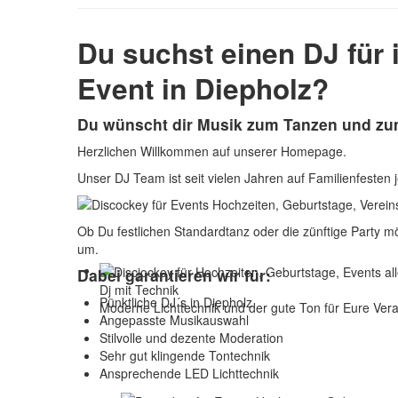
Du suchst einen DJ für 
Event in Diepholz?
Du wünscht dir Musik zum Tanzen und zum
Herzlichen Willkommen auf unserer Homepage.
Unser DJ Team ist seit vielen Jahren auf Familienfesten j
Ob Du festlichen Standardtanz oder die zünftige Party mö
um.
Dabei garantieren wir für:
Dj mit Technik
Pünktliche DJ´s in Diepholz
Moderne Lichttechnik und der gute Ton für Eure Vera
Angepasste Musikauswahl
Stilvolle und dezente Moderation
Sehr gut klingende Tontechnik
Ansprechende LED Lichttechnik