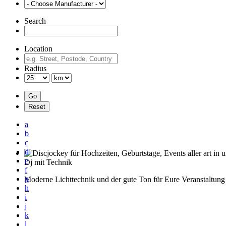
Search
Location
Radius
a
b
c
d
e
Dj mit Technik
f
g
Moderne Lichttechnik und der gute Ton für Eure Veranstaltung
h
i
j
k
l