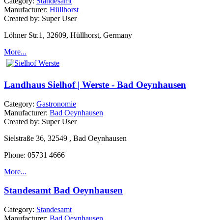
Category:
Standesamt
Manufacturer:
Hüllhorst
Created by:
Super User
Löhner Str.1, 32609, Hüllhorst, Germany
More...
Landhaus Sielhof | Werste - Bad Oeynhausen
Category:
Gastronomie
Manufacturer:
Bad Oeynhausen
Created by:
Super User
Sielstraße 36, 32549 , Bad Oeynhausen
Phone:
05731 4666
More...
Standesamt Bad Oeynhausen
Category:
Standesamt
Manufacturer:
Bad Oeynhausen