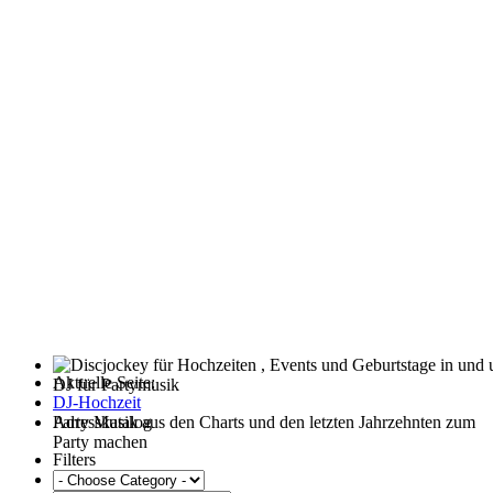
Aktuelle Seite:
DJ für Partymusik
DJ-Hochzeit
Party Musik aus den Charts und den letzten Jahrzehnten zum
Adresskatalog
Party machen
Filters